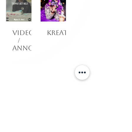
Videoklipp
Kreativ
/
Annons