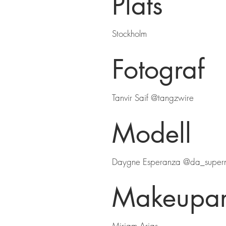
Plats
Stockholm
Fotograf
Tanvir Saif @tangzwire
Modell
Daygne Esperanza @da_super
Makeuparti
Miriam Arias