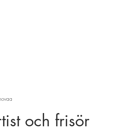
novaa
st och frisör